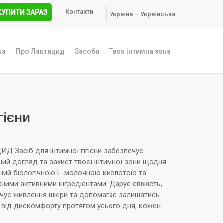
Контакти
КУПИТИ ЗАРАЗ
Україна – Українська
ка
Про Лактацид
Засоби
Твоя інтимна зона
гієни
Д Засіб для інтимної гігієни забезпечує
ний догляд та захист твоєї інтимної зони щодня.
ний біологічною L-молочною кислотою та
ними активними інгредієнтами. Дарує свіжість,
чує живлення шкіри та допомагає залишатись
 від дискомфорту протягом усього дня, кожен