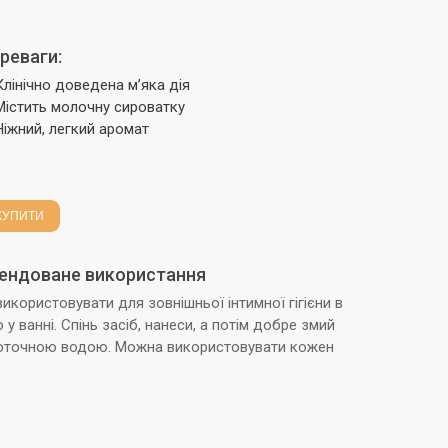
реваги:
Клінічно доведена м’яка дія
Містить молочну сироватку
Ніжний, легкий аромат
КУПИТИ
ендоване використання
икористовувати для зовнішньої інтимної гігієни в
 у ванні. Спінь засіб, нанеси, а потім добре змий
оточною водою. Можна використовувати кожен