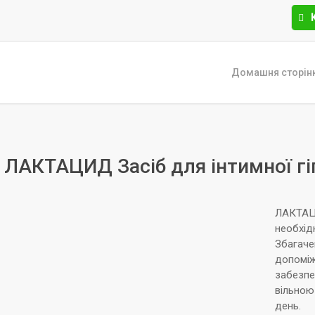
Домашня сторін
ЛАКТАЦИД Засіб для інтимної гі
ЛАКТАЦИ
необхід
Збагаче
допоміж
забезпе
вільною
день.