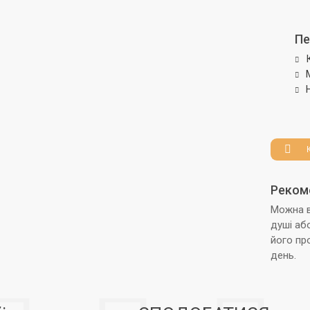
Пе
Реком
Можна в
душі або
його пр
день.